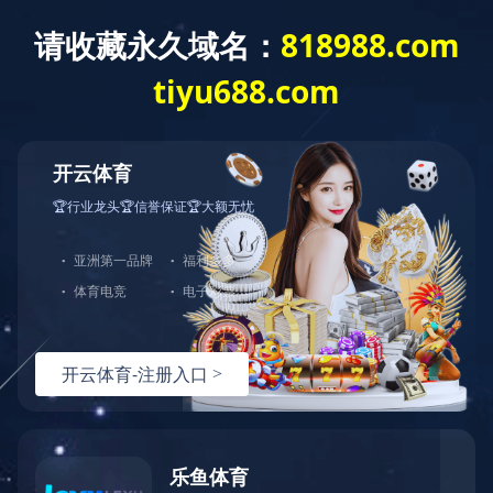
福建福州海西高新开发
工程展示
>
工程展示
>
福建福州海西高新开发区高新大道项目
福建福州海西高新开发区高新大道项目
区高新大道项目
产品详细
上一个：
陕西西安金业观湖大第项目
下一个：
福建厦门滨北小学项目
首页
|
集团概况
|
企业文化
|
工程案例
|
科技创新
|
新闻资讯
|
人才招聘
|
联系我们
公司地址：福州市鼓楼区六一中路28号 佳盛广场21层 邮 箱: fjhhjs@163.com 电话：0591-83663198 83278738（人资部） 传 真:
0591-83663198 28922290
COPYRIGHT
?
2018 星空网官网-星空online（中国） , All Rights Reserved
闽ICP备2022011005号-1