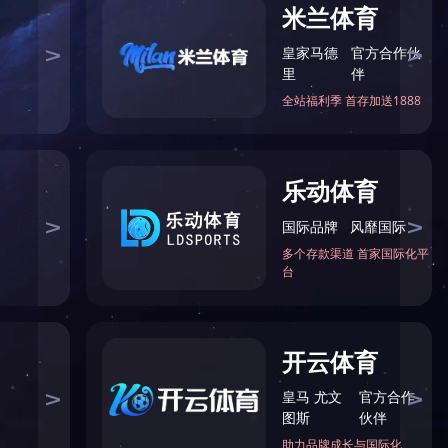
05
|
联系我们
资部） 传 真:
0591-83663198 28922290
fjh