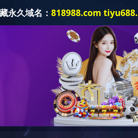
ne（中国）
星空网官网-星空online（中国）